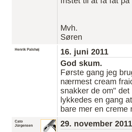
fristet til at få fat
Mvh.
Søren
Henrik Palshøj
16. juni 2011
God skum.
Første gang jeg bru
nærmest cream fraic
snakker de om" det 
lykkedes en gang at
bare mer en creme ma
Cato
29. november 201
Jürgensen