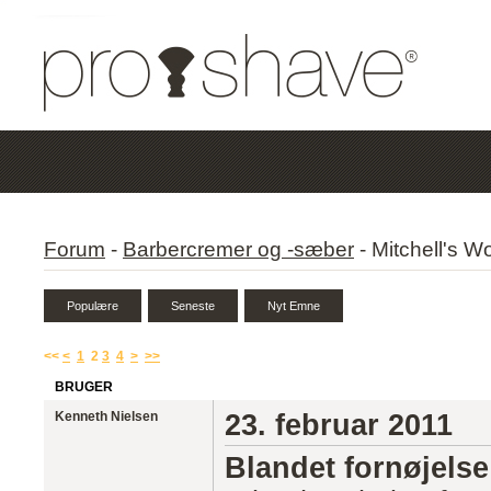
Forum
-
Barbercremer og -sæber
-
Mitchell's W
<<
<
1
2
3
4
>
>>
BRUGER
Kenneth Nielsen
23. februar 2011
Blandet fornøjelse