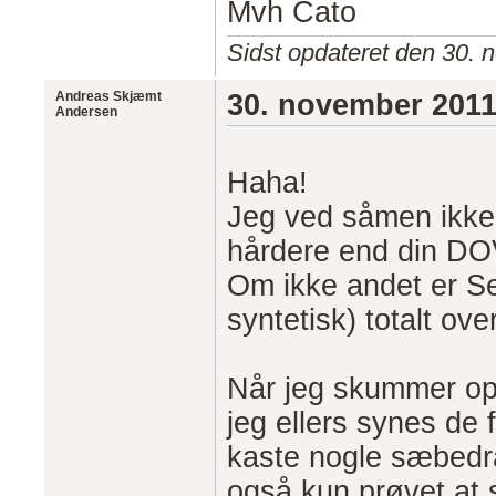
Mvh Cato
Sidst opdateret den 30. 
Andreas Skjæmt
30. november 201
Andersen
Haha!
Jeg ved såmen ikke
hårdere end din D
Om ikke andet er S
syntetisk) totalt ove
Når jeg skummer op i
jeg ellers synes de 
kaste nogle sæbedr
også kun prøvet at