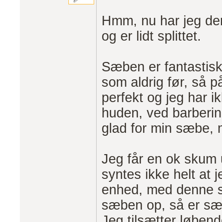
Hmm, nu har jeg de
og er lidt splittet.
Sæben er fantastisk
som aldrig før, så 
perfekt og jeg har i
huden, ved barberin
glad for min sæbe, m
Jeg får en ok skum
syntes ikke helt at j
enhed, med denne s
sæben op, så er sæbe
Jeg tilsætter løbend