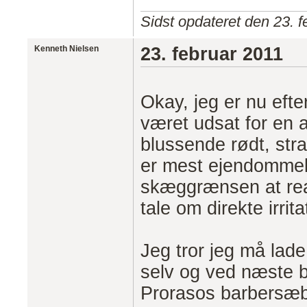
Sidst opdateret den 23. f
Kenneth Nielsen
23. februar 2011
Okay, jeg er nu efte
været udsat for en a
blussende rødt, st
er mest ejendommelig
skæggrænsen at rea
tale om direkte irrit
Jeg tror jeg må lade
selv og ved næste b
Prorasos barbersæbe.