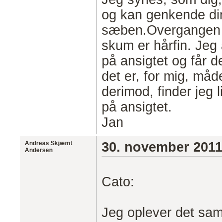
og kan genkende di
sæben.Overgangen m
skum er hårfin. Je
på ansigtet og får d
det er, for mig, må
derimod, finder jeg l
på ansigtet.
Jan
Andreas Skjæmt
30. november 201
Andersen
Cato:
Jeg oplever det sam