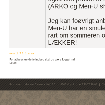
(ARKO og Men-U sha
Jeg kan foøvrigt an
Men-U har en smule 
rart om sommeren og
LÆKKER!
<<
<
1
2
3
4
>
>>
For at besvare dette indlæg skal du være logget ind
Login
Proshave | Gunnar Clausens Vej 17 C | 8260 Viby J | +45 70 70 18 08 | C