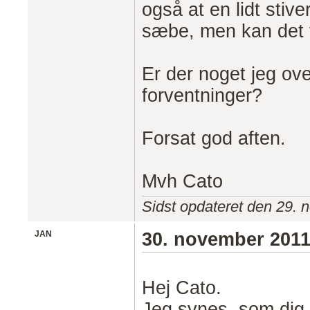
også at en lidt sti
sæbe, men kan det 
Er der noget jeg over
forventninger?
Forsat god aften.
Mvh Cato
Sidst opdateret den 29. 
JAN
30. november 201
Hej Cato.
Jeg synes, som dig, 