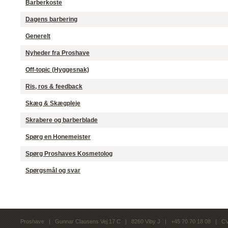
Barberkoste
Dagens barbering
Generelt
Nyheder fra Proshave
Off-topic (Hyggesnak)
Ris, ros & feedback
Skæg & Skægpleje
Skrabere og barberblade
Spørg en Honemeister
Spørg Proshaves Kosmetolog
Spørgsmål og svar
Proshave | Gunnar Clausens Vej 17 C | 8260 Viby J | +45 70 70 18 08 | C