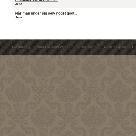
Palmolive barbercreme?
Jens
Når man under sig selv noget godt...
Jens
Proshave | Gunnar Clausens Vej 17 C | 8260 Viby J | +45 70 70 18 08 | C