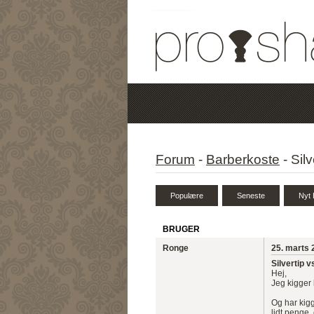
Forum
-
Barberkoste
-
Silv
BRUGER
Ronge
25. marts 
Silvertip v
Hej,
Jeg kigger 
Og har kigg
lidt penge,