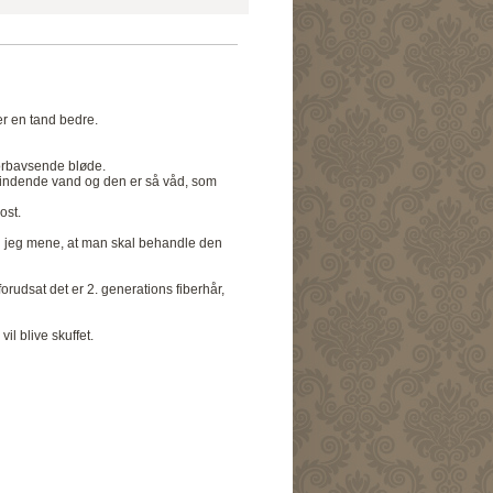
er en tand bedre.
 forbavsende bløde.
er rindende vand og den er så våd, som
ost.
vil jeg mene, at man skal behandle den
orudsat det er 2. generations fiberhår,
il blive skuffet.