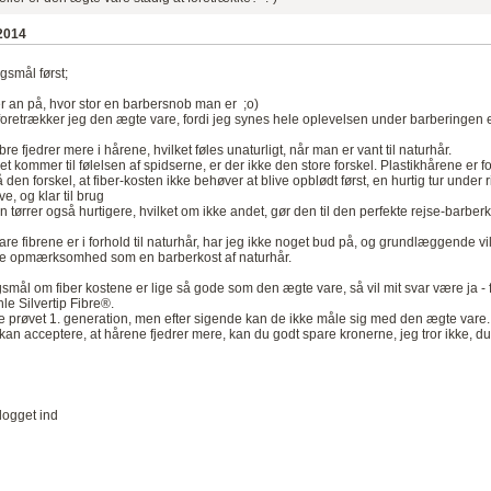
2014
gsmål først;
 an på, hvor stor en barbersnob man er ;o)
foretrækker jeg den ægte vare, fordi jeg synes hele oplevelsen under barberingen 
bre fjedrer mere i hårene, hvilket føles unaturligt, når man er vant til naturhår.
et kommer til følelsen af spidserne, er der ikke den store forskel. Plastikhårene er
 den forskel, at fiber-kosten ikke behøver at blive opblødt først, en hurtig tur und
e, og klar til brug
n tørrer også hurtigere, hvilket om ikke andet, gør den til den perfekte rejse-barberk
re fibrene er i forhold til naturhår, har jeg ikke noget bud på, og grundlæggende 
 opmærksomhed som en barberkost af naturhår.
rgsmål om fiber kostene er lige så gode som den ægte vare, så vil mit svar være ja - f
le Silvertip Fibre®.
e prøvet 1. generation, men efter sigende kan de ikke måle sig med den ægte vare.
kan acceptere, at hårene fjedrer mere, kan du godt spare kronerne, jeg tror ikke, du v
logget ind