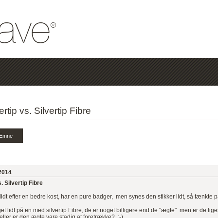
ertip vs. Silvertip Fibre
2014
s. Silvertip Fibre
lidt efter en bedre kost, har en pure badger, men synes den stikker lidt, så tænkte på
et lidt på en med silvertip Fibre, de er noget billigere end de "ægte" men er de 
 eller er den ægte vare stadig at foretrække? :-)