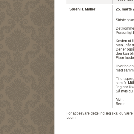
Søren H. Møller
25. marts 
Sidste spør
Det kommer
Personligt 
Kosten af fi
Men...når d
Der er også
den kan bliv
Fiber-koste
Hvor holdba
med samme
Til dit spø
som fx. Müh
Jeg har ikk
Så hvis du 
Mvh.
Søren
For at besvare dette indlæg skal du være 
Login