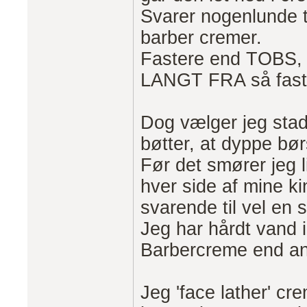
Svarer nogenlunde t
barber cremer.
Fastere end TOBS, 
LANGT FRA så fas
Dog vælger jeg stad
bøtter, at dyppe bø
Før det smører jeg l
hver side af mine k
svarende til vel en 
Jeg har hårdt vand
Barbercreme end an
Jeg 'face lather' cr