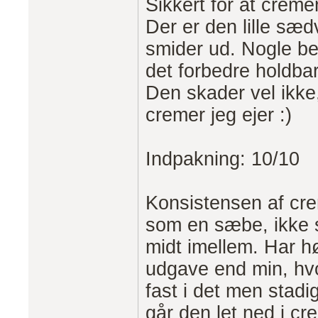
Sikkert for at creme
Der er den lille sæd
smider ud. Nogle be
det forbedre holdba
Den skader vel ikke
cremer jeg ejer :)
Indpakning: 10/10
Konsistensen af cre
som en sæbe, ikke s
midt imellem. Har h
udgave end min, hv
fast i det men stadi
går den let ned i cr