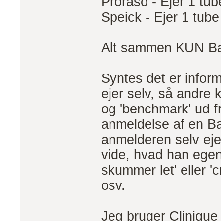
Proraso - Ejer 1 tub
Speick - Ejer 1 tube
Alt sammen KUN Ba
Syntes det er inform
ejer selv, så andre
og 'benchmark' ud fr
anmeldelse af en B
anmelderen selv ejer
vide, hvad han egen
skummer let' eller 'c
osv.
Jeg bruger Clinique