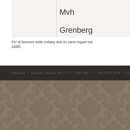
Mvh
Grenberg
For at besvare dette indlæg skal du være logget ind
Login
Proshave | Gunnar Clausens Vej 17 C | 8260 Viby J | +45 70 70 18 08 | C