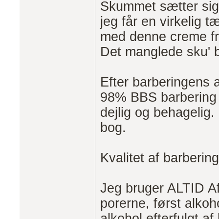
Skummet sætter sig 
jeg får en virkelig 
med denne creme f
Det manglede sku' ba
Efter barberingens a
98% BBS barbering o
dejlig og behagelig.
bog.
Kvalitet af barberin
Jeg bruger ALTID Af
porerne, først alkoh
alkohol efterfulgt a