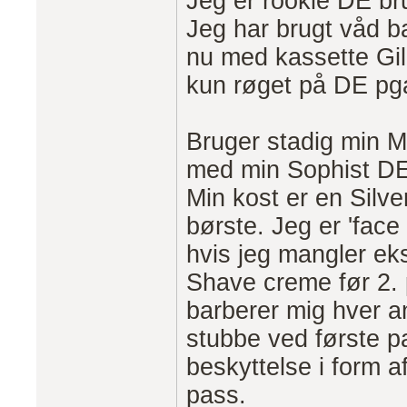
Jeg er rookie DE br
Jeg har brugt våd b
nu med kassette Gil
kun røget på DE pg
Bruger stadig min 
med min Sophist DE s
Min kost er en Silv
børste. Jeg er 'face
hvis jeg mangler ek
Shave creme før 2. 
barberer mig hver a
stubbe ved første p
beskyttelse i form a
pass.