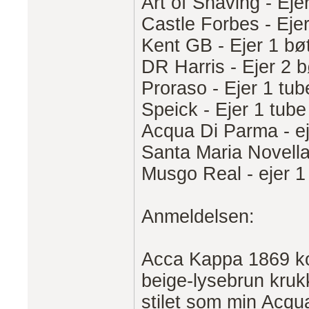
Art of Shaving - Eje
Castle Forbes - Ejer
Kent GB - Ejer 1 bø
DR Harris - Ejer 2 b
Proraso - Ejer 1 tub
Speick - Ejer 1 tube
Acqua Di Parma - ej
Santa Maria Novella 
Musgo Real - ejer 1
Anmeldelsen:
Acca Kappa 1869 ko
beige-lysebrun kruk
stilet som min Acq