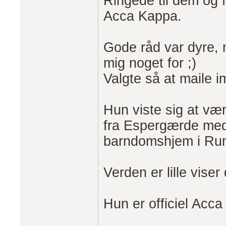
Ringede til dem og 
Acca Kappa.
Gode råd var dyre, m
mig noget for ;)
Valgte så at maile 
Hun viste sig at væ
fra Espergærde med 
barndomshjem i Ru
Verden er lille viser d
Hun er officiel Acc