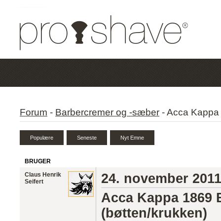
Forum
-
Barbercremer og -sæber
-
Acca Kappa 
BRUGER
Claus Henrik
24. november 201
Seifert
Acca Kappa 1869 
(bøtten/krukken)