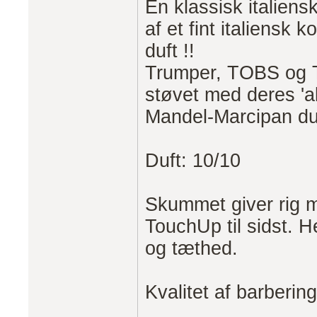
En klassisk italien
af et fint italiensk
duft !!
Trumper, TOBS og Tr
støvet med deres '
Mandel-Marcipan duf
Duft: 10/10
Skummet giver rig m
TouchUp til sidst. H
og tæthed.
Kvalitet af barberin