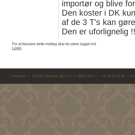
importør og blive f
Den koster i DK kun 
af de 3 T's kan gøre 
Den er uforlignelig !
For at besvare dette indlæg skal du være logget ind
Login
Proshave | Gunnar Clausens Vej 17 C | 8260 Viby J | +45 70 70 18 08 | C