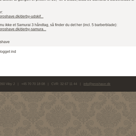
r:
proshave.dk/derby-udskif...
u ikke et Samurai 3 håndtag, så finder du det her (incl. 5 barberblade):
.proshave.dk/derby-samura...
oshave
logget ind
260 Viby J | +45 70 70 18 08 | CVR: 32 67 11 44 |
info@proshave.dk