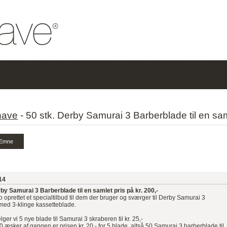
have
-
50 stk. Derby Samurai 3 Barberblade til en saml
14
rby Samurai 3 Barberblade til en samlet pris på kr. 200,-
p oprettet et specialtilbud til dem der bruger og sværger til Derby Samurai 3
med 3-klinge kassetteblade.
ger vi 5 nye blade til Samurai 3 skraberen til kr. 25,-
 æsker af gangen er prisen kr. 20,- for 5 blade, altså 50 Samurai 3 barberblade til