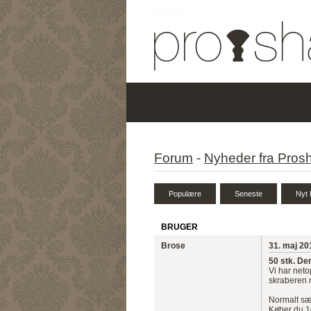
Forum
-
Nyheder fra Pros
BRUGER
Brose
31. maj 20
50 stk. De
Vi har neto
skraberen 
Normalt sæl
Køber du 10