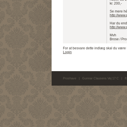
kr. 200,-
Se mere hé
http://www.
Har du endn
http://www
Mvh
Brose / Pr
For at besvare dette indlæg skal du være 
Login
Proshave | Gunnar Clausens Vej 17 C | 8